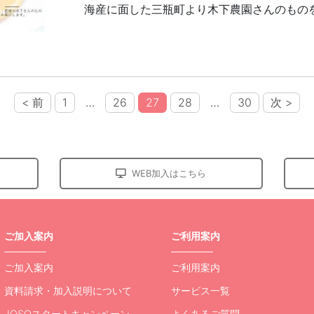
海産に面した三瓶町より木下農園さんのもの
< 前
1
…
26
27
28
…
30
次 >
WEB加入はこちら
ご加入案内
ご利用案内
ご加入案内
ご利用案内
資料請求・加入説明について
サービス一覧
JOSOスタートキャンペーン
よくあるご質問