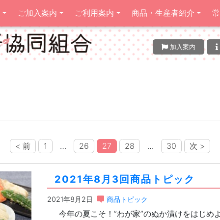
報
ご加入案内
ご利用案内
商品・生産者紹介
加入案内
< 前
1
…
26
27
28
…
30
次 >
2021年8月3回商品トピック
2021年8月2日
商品トピック
今年の夏こそ！”わが家”のぬか漬けをはじめ