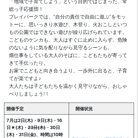
「地域で子育てしよう」という目的ではじまった、常
総っ子応援団！
プレイパークでは、“自分の責任で自由に遊ぶ”をモッ
トーに、思いっきり水遊び、木登り、火おこしといつ
もの公園ではできない遊びが繰り広げられています。
こどものケンカも、大人はすぐに止めに入らず、危険
のないように気を配りながら見守るシーンも。
畑仕事をしている大人のそばに、こどもたちが寄って
きて手伝ったり。
お家でこどもと向き合うより、一歩外に出ると、子育
てが楽ですよ♪
大人たちは子どもたちを温かく見守りながら、おしゃ
べりしましょう!！
開催予定
開催状況
7月は2日(木)・9日(木)・16
日★(木)・
23日(木)
・30日
(木)
・31日(金)
、時間は10時