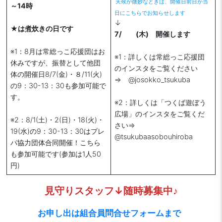
天候が微妙なときは、開催日前日か当
～14時
日にこちらでお知らせします
↓
★
は
煮炊きの日
です
7/ (木) 開催します
※1：8月は常総っこ応援団はお
※1：詳しくは常総っこ応援団
休みですが、振替として他団
のインスタをご覧ください
体の開催日8/7(金)・８/11(火)
⇒ @josokko_tsukuba
の9：30-13：30も参加可能で
す。
※2：詳しくは「つくば遊ぼう
広場」のインスタをご覧くだ
※2：8/1(土)・2(日)・18(火)・
さい⇒
19(水)の9：30-13：30はプレ
@tsukubaasobouhiroba
パ協力団体合同開催！こちら
も参加可能です(参加は1人50
円)
見守りスタッフ↓随時募集中♪
お申し出は組合員問合せフォームまで